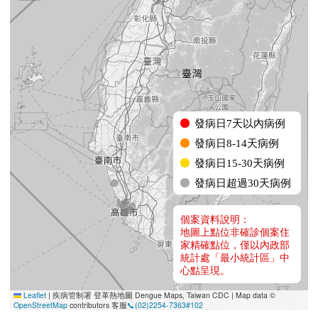
境外移入
資料說明
發病日7天以內病例
發病日8-14天病例
發病日15-30天病例
發病日超過30天病例
個案資料說明：
地圖上點位非確診個案住
家精確點位，僅以內政部
統計處「最小統計區」中
心點呈現。
Leaflet
|
疾病管制署 登革熱地圖 Dengue Maps, Taiwan CDC | Map data ©
OpenStreetMap
contributors 客服
📞(02)2254-7363#102