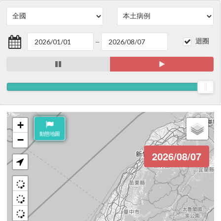
_
迴圈
+
動態地圖
−
2026/08/07
聚集警示
蚊媒地圖
病例趨勢