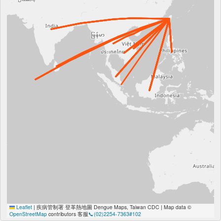
Leaflet
|
疾病管制署 登革熱地圖 Dengue Maps, Taiwan CDC | Map data ©
OpenStreetMap
contributors 客服
📞(02)2254-7363#102