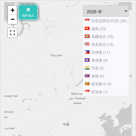
+
境外移入
−
印度尼西亞(印尼) (26)
越南 (23)
動態地圖
馬爾地夫 (15)
馬來西亞 (13)
聚集警示
菲律賓 (11)
柬埔寨 (9)
蚊媒地圖
印度 (6)
病例趨勢
泰國 (6)
斯里蘭卡 (4)
資料說明
新加坡 (1)